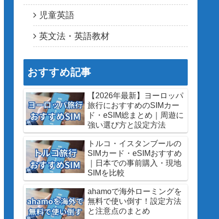
児童英語
英文法・英語教材
おすすめ記事
【2026年最新】ヨーロッパ
旅行におすすめのSIMカー
ド・eSIM総まとめ｜周遊に
強い選び方と設定方法
トルコ・イスタンブールの
SIMカード・eSIMおすすめ
｜日本での事前購入・現地
SIMを比較
ahamoで海外ローミングを
無料で使い倒す！設定方法
と注意点のまとめ