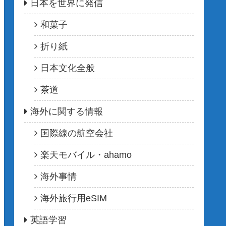
日本を世界に発信
和菓子
折り紙
日本文化全般
茶道
海外に関する情報
国際線の航空会社
楽天モバイル・ahamo
海外事情
海外旅行用eSIM
英語学習