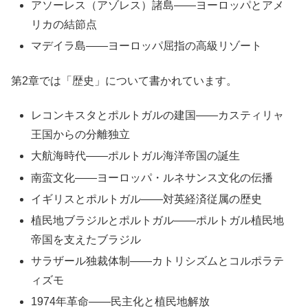
アソーレス（アゾレス）諸島――ヨーロッパとアメ
リカの結節点
マデイラ島――ヨーロッパ屈指の高級リゾート
第2章では「歴史」について書かれています。
レコンキスタとポルトガルの建国――カスティリャ
王国からの分離独立
大航海時代――ポルトガル海洋帝国の誕生
南蛮文化――ヨーロッパ・ルネサンス文化の伝播
イギリスとポルトガル――対英経済従属の歴史
植民地ブラジルとポルトガル――ポルトガル植民地
帝国を支えたブラジル
サラザール独裁体制――カトリシズムとコルポラテ
ィズモ
1974年革命――民主化と植民地解放