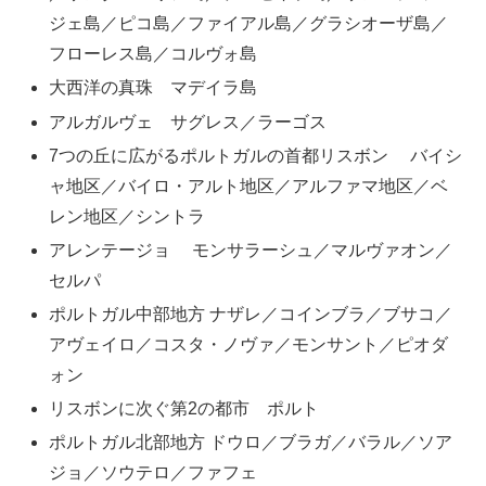
ジェ島／ピコ島／ファイアル島／グラシオーザ島／
フローレス島／コルヴォ島
大西洋の真珠 マデイラ島
アルガルヴェ サグレス／ラーゴス
7つの丘に広がるポルトガルの首都リスボン バイシ
ャ地区／バイロ・アルト地区／アルファマ地区／ベ
レン地区／シントラ
アレンテージョ モンサラーシュ／マルヴァオン／
セルパ
ポルトガル中部地方 ナザレ／コインブラ／ブサコ／
アヴェイロ／コスタ・ノヴァ／モンサント／ピオダ
ォン
リスボンに次ぐ第2の都市 ポルト
ポルトガル北部地方 ドウロ／ブラガ／バラル／ソア
ジョ／ソウテロ／ファフェ