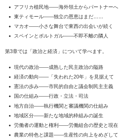
アフリカ植民地――海外領土からパートナーへ
東ティモール――独立の恩恵はまだ……
マカオ――小さな舞台で東西の出会いが続く
スペインとポルトガル――不即不離の隣人
第3章では「政治と経済」について学べます。
現代の政治――成熟した民主政治の隘路
経済の動向――「失われた20年」を見据えて
憲法の歩み――市民的自由と議会制民主主義
国の仕組み――行政・立法・司法
地方自治――執行機関と審議機関の仕組み
地域区分――新たな地域的枠組みの誕生
労働者の運動と権利――労働組合の歴史と現在
農業の特色と課題――生産性の向上をめざして