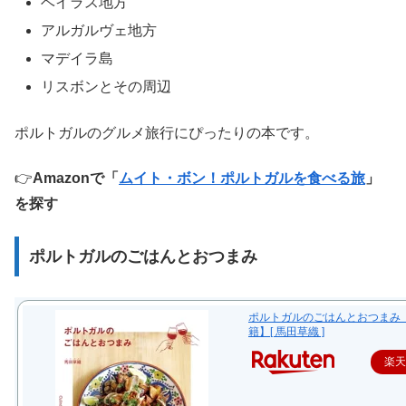
ベイラス地方
アルガルヴェ地方
マデイラ島
リスボンとその周辺
ポルトガルのグルメ旅行にぴったりの本です。
👉
Amazonで「
ムイト・ボン！ポルトガルを食べる旅
」
を探す
ポルトガルのごはんとおつまみ
ポルトガルのごはんとおつまみ
籍】[ 馬田草織 ]
楽