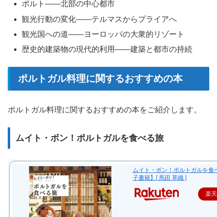
ポルト――北部の中心都市
観光行動の変化――テルマスからプライアへ
観光国への道――ヨーロッパの大衆的リゾート
歴史的建築物の現代的利用――建築と都市の持続
ポルトガル料理に関するおすすめの本
ポルトガル料理に関するおすすめの本をご紹介します。
ムイト・ボン！ポルトガルを食べる旅
ムイト・ボン！ポルトガルを食
子書籍】[ 馬田 草織 ]
楽