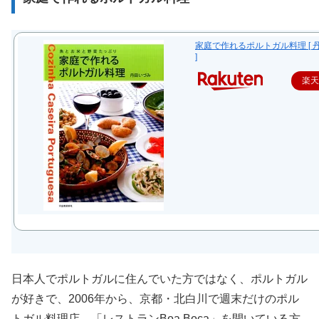
家庭で作れるポルトガル料理 [ 
]
楽
日本人でポルトガルに住んでいた方ではなく、ポルトガル
が好きで、2006年から、京都・北白川で週末だけのポル
トガル料理店、「レストランBoa Boca」を開いている方