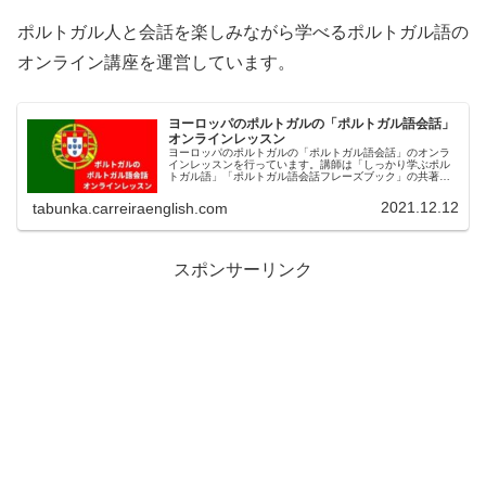
ポルトガル人と会話を楽しみながら学べるポルトガル語の
オンライン講座を運営しています。
ヨーロッパのポルトガルの「ポルトガル語会話」
オンラインレッスン
ヨーロッパのポルトガルの「ポルトガル語会話」のオンラ
インレッスンを行っています。講師は「しっかり学ぶポル
トガル語」「ポルトガル語会話フレーズブック」の共著
者・執筆協力者であるFrederio Jose Martins Carreiraで
す。また、ポルトガル文化・料理関係の講演・セミナーも
2021.12.12
tabunka.carreiraenglish.com
行っています。
スポンサーリンク