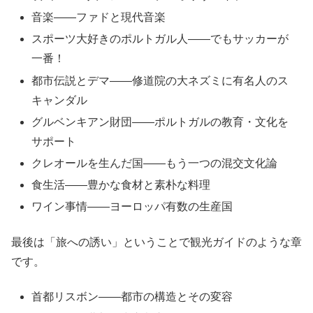
音楽――ファドと現代音楽
スポーツ大好きのポルトガル人――でもサッカーが
一番！
都市伝説とデマ――修道院の大ネズミに有名人のス
キャンダル
グルベンキアン財団――ポルトガルの教育・文化を
サポート
クレオールを生んだ国――もう一つの混交文化論
食生活――豊かな食材と素朴な料理
ワイン事情――ヨーロッパ有数の生産国
最後は「旅への誘い」ということで観光ガイドのような章
です。
首都リスボン――都市の構造とその変容