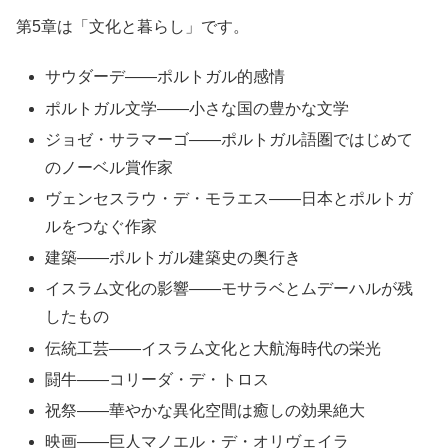
第5章は「文化と暮らし」です。
サウダーデ――ポルトガル的感情
ポルトガル文学――小さな国の豊かな文学
ジョゼ・サラマーゴ――ポルトガル語圏ではじめて
のノーベル賞作家
ヴェンセスラウ・デ・モラエス――日本とポルトガ
ルをつなぐ作家
建築――ポルトガル建築史の奥行き
イスラム文化の影響――モサラベとムデーハルが残
したもの
伝統工芸――イスラム文化と大航海時代の栄光
闘牛――コリーダ・デ・トロス
祝祭――華やかな異化空間は癒しの効果絶大
映画――巨人マノエル・デ・オリヴェイラ