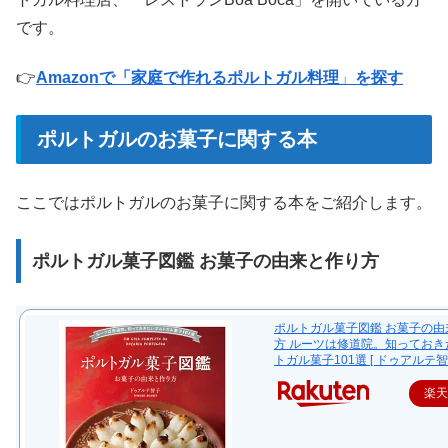
です。
👉
Amazonで「家庭で作れるポルトガル料理
」
を探す
ポルトガルのお菓子に関する本
ここではポルトガルのお菓子に関する本をご紹介します。
ポルトガル菓子図鑑 お菓子の由来と作り方
ポルトガル菓子図鑑 お菓子の由
方 ルーツは修道院。知っておき
トガル菓子101選 [ ドゥアルテ智子
楽