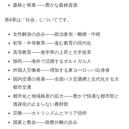
森林と林業――豊かな森林資源
第4章は「社会」についてです。
女性解放の歩み――政治参加・離婚・中絶
初等・中等教育――進む教育の現代化
高等教育――進学率の上昇と大学改革
移民――海外で活躍するポルトガル人
外国人労働者――増加する東ヨーロッパ出身者
国内交通の発展――全国バス交通網と近代化する大
都市交通
都市化と地域格差の拡大――豊かで快適な都市部と
過疎化の止まらない農村部
宗教――カトリシズムとマリア信仰
国家と教会――政教分離の歩み