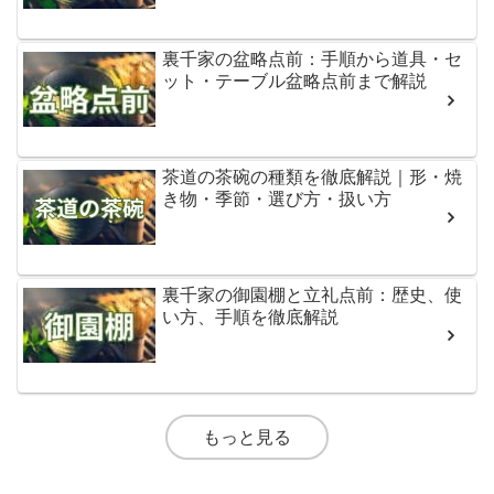
裏千家の盆略点前：手順から道具・セ
ット・テーブル盆略点前まで解説
茶道の茶碗の種類を徹底解説｜形・焼
き物・季節・選び方・扱い方
裏千家の御園棚と立礼点前：歴史、使
い方、手順を徹底解説
もっと見る